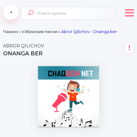
Чаккон
»
Узбекские песни
» Abror Qilichov - Onanga ber
ABROR QILICHOV
!
ONANGA BER