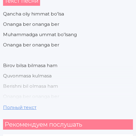
Текст песни
Qancha oliy himmat bo'lsa
Onanga ber onanga ber
Muhammadga ummat bo'lsang
Onanga ber onanga ber
Birov bilsa bilmasa ham
Quvonmasa kulmasa
Berishni bil olmasa ham
Onanga ber onanga ber
Полный текст
Lolalar terar bo'lsang onanga ber
Рекомендуем послушать
Qancha mehr berar bo'lsang onanga ber