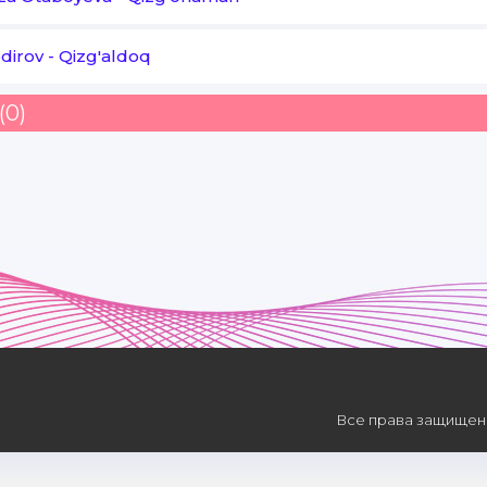
Chidolmayin nozigeyey
odirov
-
Qizg'aldoq
Qizg'ongani qizg'ongan
(0)
Chidolmayin nozigeyey
Qizg'ongani qizg'ongan
Все права защищены