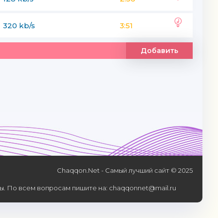
320 kb/s
3:51
Добавить
Chaqqon.Net - Самый лучший сайт © 2025
. По всем вопросам пишите на: chaqqonnet@mail.ru