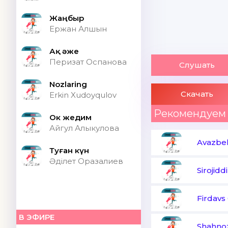
Жаңбыр
Ержан Алшын
Ақ әже
Перизат Оспанова
Слушать
Nozlaring
Скачать
Erkin Xudoyqulov
Рекомендуем
Ок жедим
Айгул Алыкулова
Avazbe
Туған күн
Әділет Оразалиев
Sirojidd
Firdavs
В ЭФИРЕ
Shahno