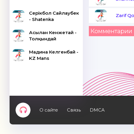
Серікбол Сайлаубек
Zarif Q
- Shatenka
Комментарии 
Асылан Кенжетай -
Толқындай
Мадина Келгенбай -
KZ Mans
О сайте
Связь
DMCA