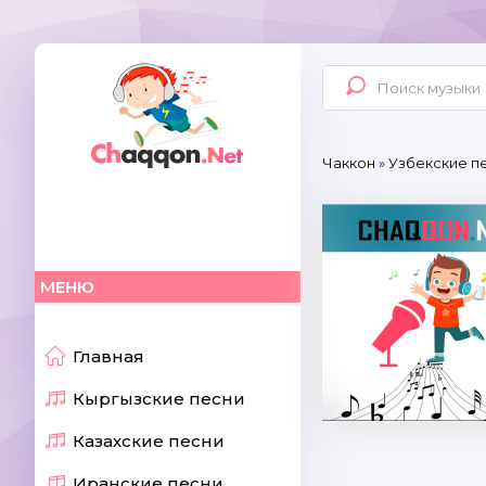
Чаккон
»
Узбекские п
МЕНЮ
Главная
Кыргызские песни
Казахские песни
Иранские песни