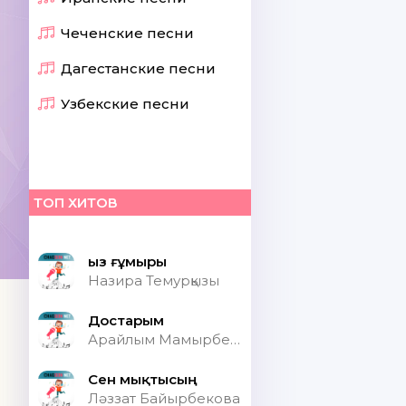
Чеченские песни
Дагестанские песни
Узбекские песни
ТОП ХИТОВ
Қыз ғұмыры
Назира Темурқызы
Достарым
Арайлым Мамырбекқызы
Сен мықтысың
Ләззат Байырбекова