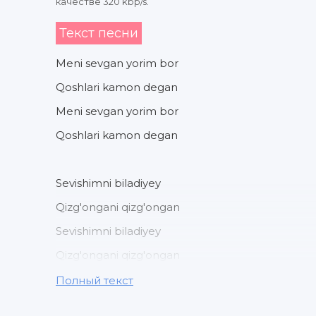
качестве 320 kbp/s.
Текст песни
Meni sevgan yorim bor
Qoshlari kamon degan
Meni sevgan yorim bor
Qoshlari kamon degan
Sevishimni biladiyey
Qizg'ongani qizg'ongan
Sevishimni biladiyey
Qizg'ongani qizg'ongan
Полный текст
Yonimda bo'ling deydi