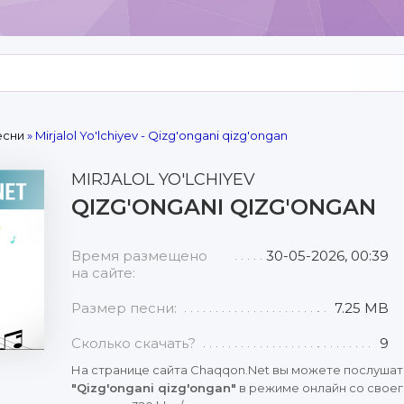
есни
» Mirjalol Yo'lchiyev - Qizg'ongani qizg'ongan
MIRJALOL YO'LCHIYEV
QIZG'ONGANI QIZG'ONGAN
Время размещено
30-05-2026, 00:39
на сайте:
Размер песни:
7.25 MB
Сколько скачать?
9
На странице сайта Chaqqon.Net вы можете послушат
"Qizg'ongani qizg'ongan"
в режиме онлайн со своег