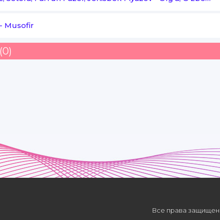
-
Musofir
(0)
Все права защищены