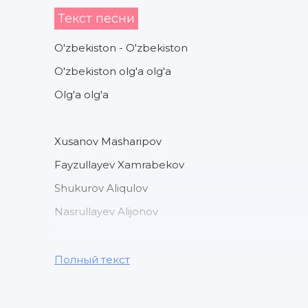
Текст песни
O'zbekiston - O'zbekiston
O'zbekiston olg'a olg'a
Olg'a olg'a
Xusanov Masharipov
Fayzullayev Xamrabekov
Shukurov Aliqulov
Nasrullayev Alijonov
Uruno Yusupov
Полный текст
Xujumchimiz
Eldor Eldor