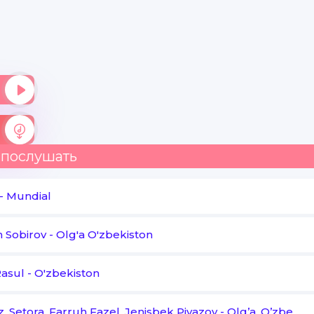
Shoma - shoma shoma shoma
Eldor
Shoma - shoma shoma shoma
O'zbekiston - O'zbekiston
 послушать
O'zbekiston olg'a olg'a
Olg'a olg'a
-
Mundial
 Sobirov
-
Olg'a O'zbekiston
Rasul
-
O'zbekiston
, Setora, Farruh Fazel, Jenisbek Piyazov
-
Olg’a, O’zbekiston