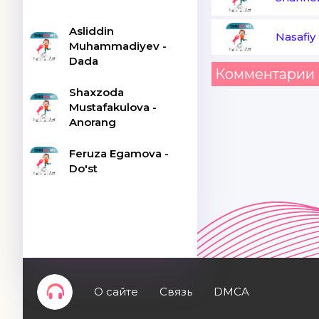
Asliddin
Nasafiy
Muhammadiyev -
Dada
Комментарии 
Shaxzoda
Mustafakulova -
Anorang
Feruza Egamova -
Do'st
О сайте
Связь
DMCA