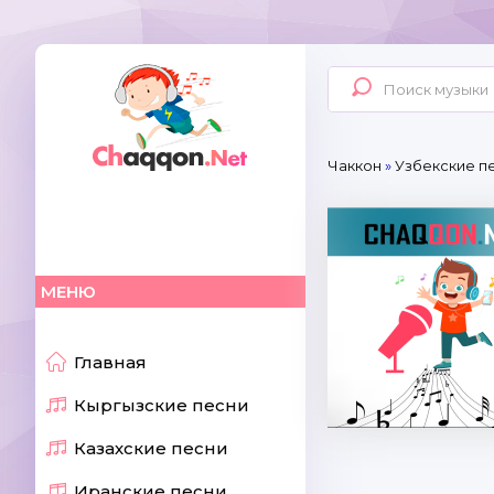
Чаккон
»
Узбекские п
МЕНЮ
Главная
Кыргызские песни
Казахские песни
Иранские песни