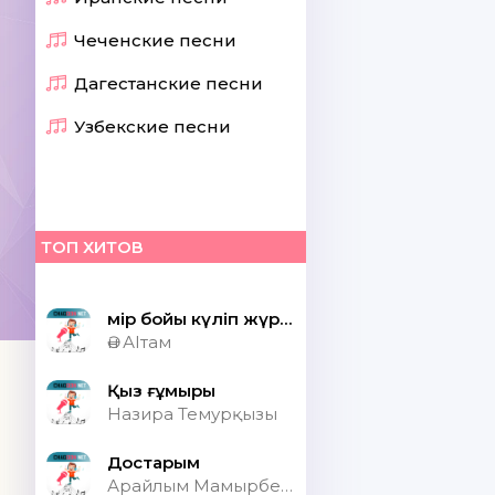
Чеченские песни
Дагестанские песни
Узбекские песни
ТОП ХИТОВ
Өмір бойы күліп жүрсек шіркін ай
Ән АІтам
Қыз ғұмыры
Назира Темурқызы
Достарым
Арайлым Мамырбекқызы