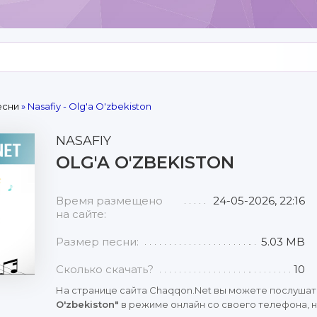
есни
» Nasafiy - Olg'a O'zbekiston
NASAFIY
OLG'A O'ZBEKISTON
Время размещено
24-05-2026, 22:16
на сайте:
Размер песни:
5.03 MB
Сколько скачать?
10
На странице сайта Chaqqon.Net вы можете послушат
O'zbekiston"
в режиме онлайн со своего телефона, н