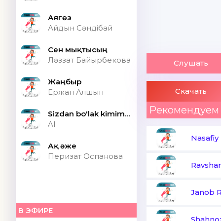
Аягөз
Айдын Сәндібай
Сен мықтысың
Ләззат Байырбекова
Слушать
Жаңбыр
Скачать
Ержан Алшын
Рекомендуем
Sizdan bo'lak kimim bor ONA (Speed up)
AI
Nasafiy
Ақ әже
Перизат Оспанова
Ravshan
Janob 
В ЭФИРЕ
Shahnoz