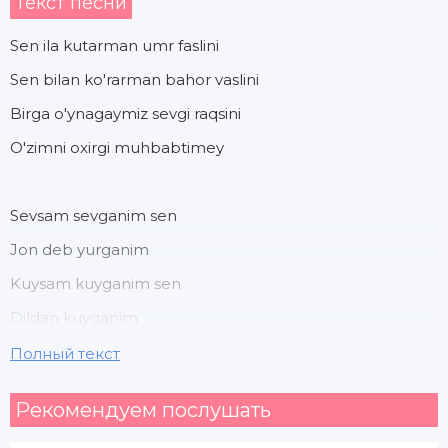
Текст песни
Sen ila kutarman umr faslini
Sen bilan ko'rarman bahor vaslini
Birga o'ynagaymiz sevgi raqsini
O'zimni oxirgi muhbabtimey
Sevsam sevganim sen
Jon deb yurganim
Kuysam kuyganim sen
Dildan kuyganim
Полный текст
Gullarni saralab
Рекомендуем послушать
Yolg'iz suyganim