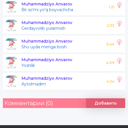
O'zimni oxirgi muhabbtimey
Muhammadziyo Anvarov
1:21
Bir so'mi yo'q boyvachcha
Birinchiyam o'zingdan
Muhammadziyo Anvarov
2:33
Gerdayvolib yurarmish
Ikkinchiyam o'zingsan
Oxirgiyam o'zingsan
Muhammadziyo Anvarov
0:44
Shu uyda menga bosh
Oxirgi muhabbatim
Muhammadziyo Anvarov
4:09
Yoshlik
Birinchiyam o'zingdan
Muhammadziyo Anvarov
Ikkinchiyam o'zingsan
4:24
Aytolmadim
Oxirgiyam o'zingsan
Oxirgi muhabbatim
Комментарии (0)
Добавить