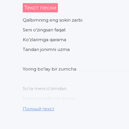
Текст песни
Qalbimning eng sokin zarbi
Seni o'zingsan faqat
Ko'zlarimga qarama
Tandan jonimni uzma
Yoring bo'lay bir zumcha
So'ra meni o'zimdan
Kunduzingda kun bo'lay
Seni ustunsan jonimdan
Полный текст
Tillaringda ayt bo'lay ayt