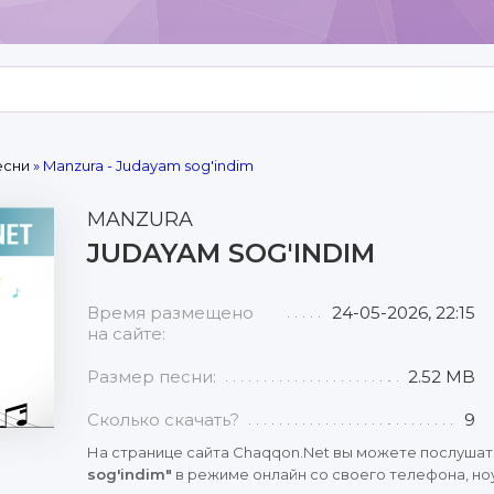
есни
» Manzura - Judayam sog'indim
MANZURA
JUDAYAM SOG'INDIM
Время размещено
24-05-2026, 22:15
на сайте:
Размер песни:
2.52 MB
Сколько скачать?
9
На странице сайта Chaqqon.Net вы можете послушат
sog'indim"
в режиме онлайн со своего телефона, ноу