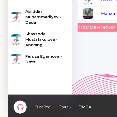
Asliddin
Manzur
Muhammadiyev -
Dada
Комментарии 
Shaxzoda
Mustafakulova -
Anorang
Feruza Egamova -
Do'st
О сайте
Связь
DMCA