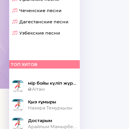
Чеченские песни
Дагестанские песни
Узбекские песни
ТОП ХИТОВ
Өмір бойы күліп жүрсек шіркін ай
Ән АІтам
Қыз ғұмыры
Назира Темурқызы
Достарым
Арайлым Мамырбекқызы