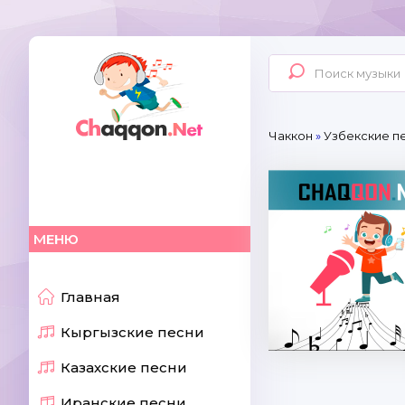
Чаккон
»
Узбекские п
МЕНЮ
Главная
Кыргызские песни
Казахские песни
Иранские песни