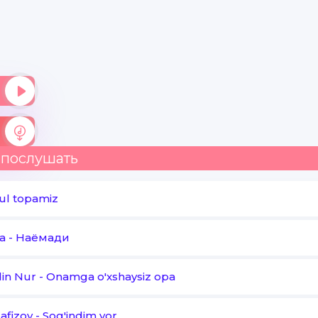
San qalbimdasan
Abadiy abadiy
Judayam sog'indim
Judayam sog'indim
 послушать
ul topamiz
a
-
Наёмади
in Nur
-
Onamga o'xshaysiz opa
afizov
-
Sog'indim yor