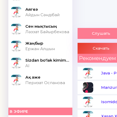
Аягөз
Айдын Сәндібай
Сен мықтысың
Ләззат Байырбекова
Слушать
Жаңбыр
Скачать
Ержан Алшын
Рекомендуем
Sizdan bo'lak kimim bor ONA (Speed up)
AI
Java
-
P
Ақ әже
Перизат Оспанова
Manzur
Isomidd
В ЭФИРЕ
Xasan X