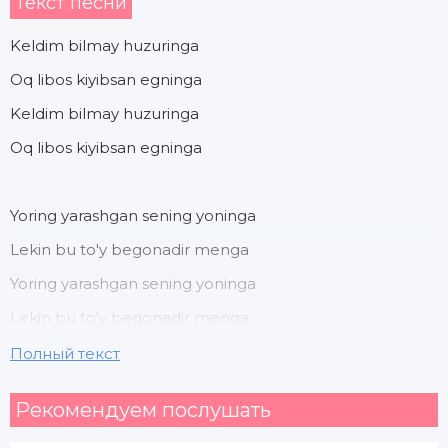
Текст песни
Keldim bilmay huzuringa
Oq libos kiyibsan egninga
Keldim bilmay huzuringa
Oq libos kiyibsan egninga
Yoring yarashgan sening yoninga
Lekin bu to'y begonadir menga
Yoring yarashgan sening yoninga
Lekin bu to'y begonadir menga
Полный текст
Yor - yor kelinchak yig'lamagin halinchak
Рекомендуем послушать
Vafoli bo'l yoringa bevafodur san manga