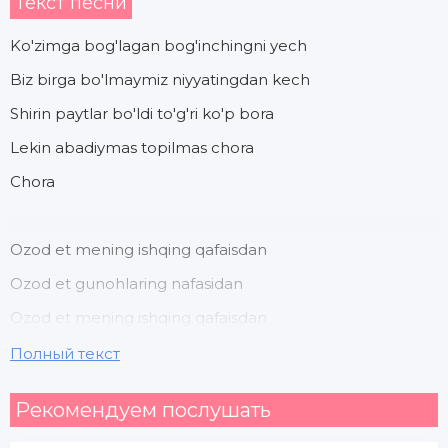
Текст песни
Ko'zimga bog'lagan bog'inchingni yech
Biz birga bo'lmaymiz niyyatingdan kech
Shirin paytlar bo'ldi to'g'ri ko'p bora
Lekin abadiymas topilmas chora
Chora
Ozod et mening ishqing qafaisdan
Ozod et gunohlaring nafasidan
Ozod et mening ishqing qafaisdan
Ozod et gunohlaring nafasidan
Полный текст
Рекомендуем послушать
Tabbasuming jonimga huzur