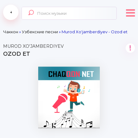
Чаккон
»
Узбекские песни
» Murod Xo'jamberdiyev - Ozod et
MUROD XO'JAMBERDIYEV
!
OZOD ET