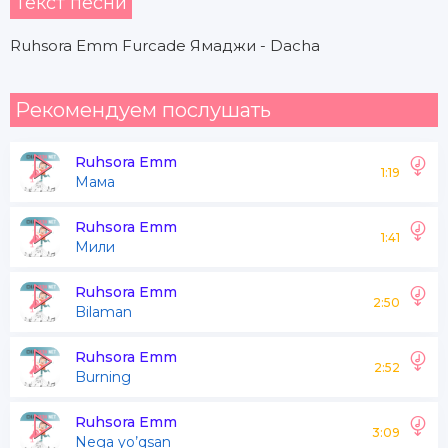
Текст песни
Ruhsora Emm Furcade Ямаджи - Dacha
Рекомендуем послушать
Ruhsora Emm
1:19
Мама
Ruhsora Emm
1:41
Мили
Ruhsora Emm
2:50
Bilaman
Ruhsora Emm
2:52
Burning
Ruhsora Emm
3:09
Nega yo’qsan