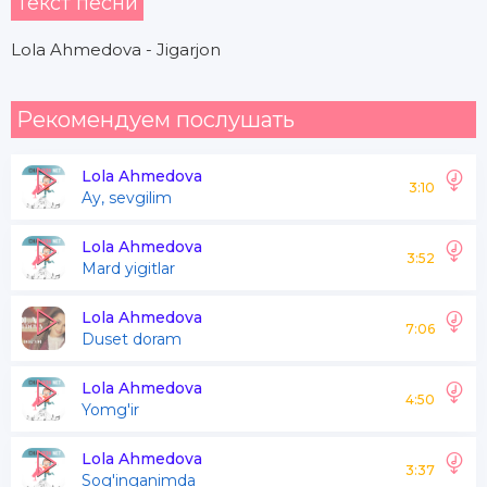
Текст песни
Lola Ahmedova - Jigarjon
Рекомендуем послушать
Lola Ahmedova
3:10
Ay, sevgilim
Lola Ahmedova
3:52
Mard yigitlar
Lola Ahmedova
7:06
Duset doram
Lola Ahmedova
4:50
Yomg'ir
Lola Ahmedova
3:37
Sog'inganimda