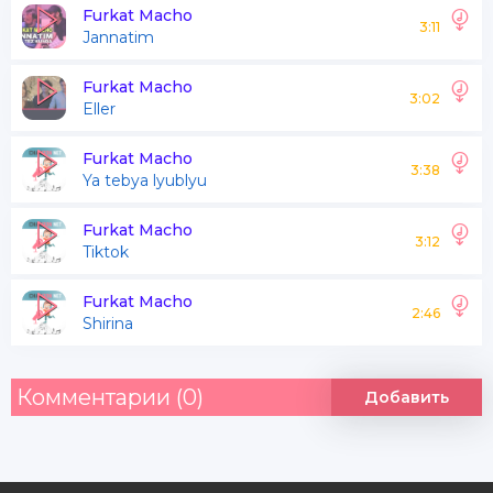
Sani dab sani dab aqldan azdim
Furkat Macho
3:11
Jannatim
Oo
Furkat Macho
3:02
Eller
Sani man sani man yaningda gezdim
Sani man sani man qalbinga yazdim
Furkat Macho
3:38
Ya tebya lyublyu
Sani dab sani dab aqldan azdim
Oo
Furkat Macho
3:12
Tiktok
Furkat Macho
2:46
Shirina
Комментарии (0)
Добавить