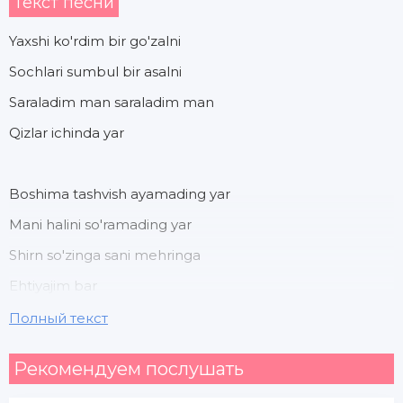
Текст песни
Yaxshi ko'rdim bir go'zalni
Sochlari sumbul bir asalni
Saraladim man saraladim man
Qizlar ichinda yar
Boshima tashvish ayamading yar
Mani halini so'ramading yar
Shirn so'zinga sani mehringa
Ehtiyajim bar
Полный текст
Sani man sani man yaningda gezdim
Рекомендуем послушать
Sani man sani man qalbinga yazdim