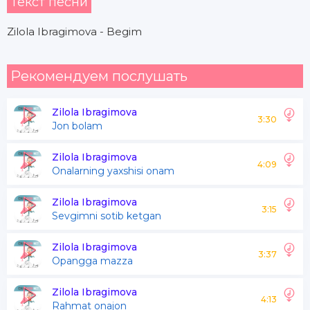
Текст песни
Zilola Ibragimova - Begim
Рекомендуем послушать
Zilola Ibragimova
3:30
Jon bolam
Zilola Ibragimova
4:09
Onalarning yaxshisi onam
Zilola Ibragimova
3:15
Sevgimni sotib ketgan
Zilola Ibragimova
3:37
Opangga mazza
Zilola Ibragimova
4:13
Rahmat onajon