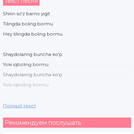
Текст песни
Shirin so'z barno yigit
Tilingda boling bormu
Hey tilingda boling bormu
Shaydolaring buncha ko'p
Yoki iqboling bormu
Shaydolaring buncha ko'p
Yoki iqboling bormu
Ko'nglimni asir etgan
Полный текст
Chiroyli bo'ylaringdurey
Рекомендуем послушать
Chiroyli bo'ylaringdurey