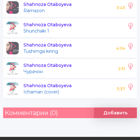
Shahnoza Otaboyeva
3:43
Ramazon
Nurli pokliging qo'yay
Mehnating o'ylarngdur
Shahnoza Otaboyeva
Shunchaki 1
Nurli pokliging qo'yay
Mehnating o'ylarngdur
Shahnoza Otaboyeva
4:04
Tushimga kiring
Qaldirg'och qanot emas
Shahnoza Otaboyeva
2:51
Чурачон
Payvasta qoshlaringdur
Shahnoza Otaboyeva
Payvasta qoshlaringdur
3:37
Ichaman (cover)
Boqsam barcha yoshlar
Комментарии (0)
Добавить
Yoru yo'ldoshlaringdur
Boqsam barcha yoshlar
Yoru yo'ldoshlaringdur