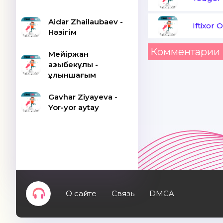
Aidar Zhailaubaev -
Iftixor 
Нәзігім
Комментарии 
Мейіржан
Қазыбекұлы -
Құлыншағым
Gavhar Ziyayeva -
Yor-yor aytay
О сайте
Связь
DMCA