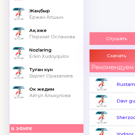
Жаңбыр
Ержан Алшын
Ақ әже
Перизат Оспанова
Слушать
Nozlaring
Скачать
Erkin Xudoyqulov
Рекомендуем
Туған күн
Әділет Оразалиев
Rustam 
Ок жедим
Айгул Алыкулова
Davr gu
Sherzo
В ЭФИРЕ
Yodgor 