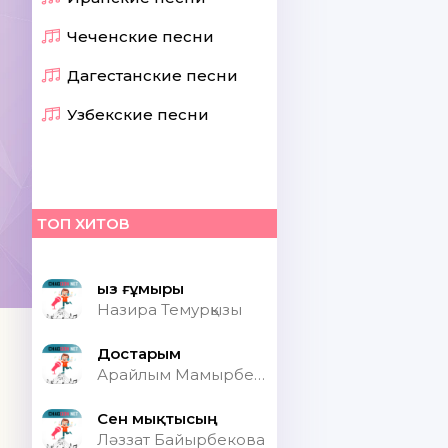
Чеченские песни
Дагестанские песни
Узбекские песни
ТОП ХИТОВ
Қыз ғұмыры
Назира Темурқызы
Достарым
Арайлым Мамырбекқызы
Сен мықтысың
Ләззат Байырбекова