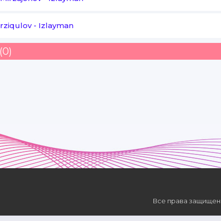
Orziqulov
-
Izlayman
(0)
Все права защищены