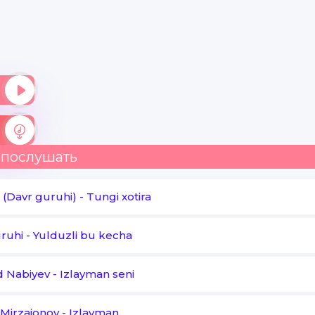
Ayt ey dunyo
Nega uni o'zgadan topolmadim
Ayt ey dunyo qaytib keldin
O'tib ketgna yillar
Ayt ey dunyo sevilsam
 послушать
Sevilmagan ko'ngillar
(Davr guruhi)
-
Tungi xotira
Ayt ey dunyo
ruhi
-
Yulduzli bu kecha
Nega uni o'zgadan topolmadim
d Nabiyev
-
Izlayman seni
Mirzajonov
-
Izlayman