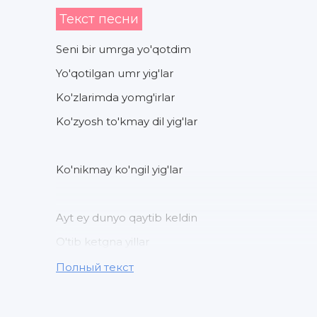
Текст песни
Seni bir umrga yo'qotdim
Yo'qotilgan umr yig'lar
Ko'zlarimda yomg'irlar
Ko'zyosh to'kmay dil yig'lar
Ko'nikmay ko'ngil yig'lar
Ayt ey dunyo qaytib keldin
O'tib ketgna yillar
Ayt ey dunyo sevilsam
Полный текст
Sevilmagan ko'ngillar