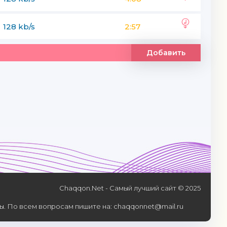
128 kb/s
2:57
Добавить
Chaqqon.Net - Самый лучший сайт © 2025
. По всем вопросам пишите на: chaqqonnet@mail.ru