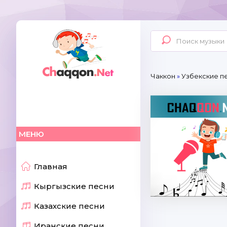
Чаккон
»
Узбекские п
МЕНЮ
Главная
Кыргызские песни
Казахские песни
Иранские песни