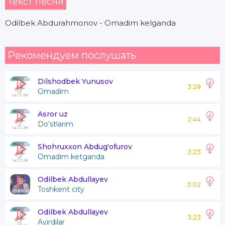
Текст песни
Odilbek Abdurahmonov - Omadim kelganda
Рекомендуем послушать
Dilshodbek Yunusov
3:28
Omadim
Asror uz
2:44
Do'stlarim
Shohruxxon Abdug'ofurov
3:23
Omadim ketganda
Odilbek Abdullayev
3:02
Toshkent city
Odilbek Abdullayev
3:23
Ayirdilar