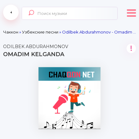
Чаккон
»
Узбекские песни
» Odilbek Abdurahmonov - Omadim kelganda
ODILBEK ABDURAHMONOV
!
OMADIM KELGANDA