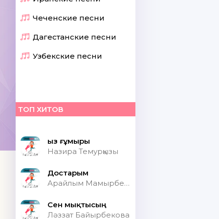
Чеченские песни
Дагестанские песни
Узбекские песни
ТОП ХИТОВ
Қыз ғұмыры
Назира Темурқызы
Достарым
Арайлым Мамырбекқызы
Сен мықтысың
Ләззат Байырбекова