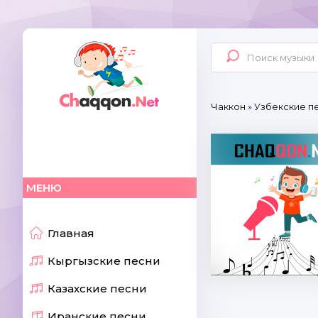
Чаккон
»
Узбекские п
МЕНЮ
Главная
Кыргызские песни
Казахские песни
Иранские песни