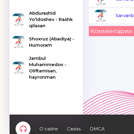
Abdurashid
Sarvar
Yo'ldoshev - Rashk
qilasan
Комментарии 
Shoxruz (Abadiya) -
Humoram
Jambul
Muhammedov -
Oliftamisan,
hayronman
О сайте
Связь
DMCA