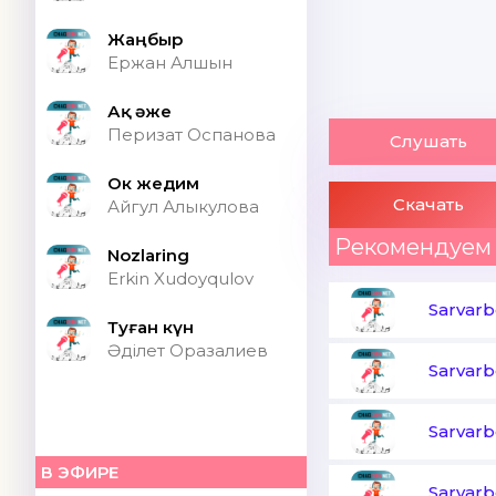
Жаңбыр
Ержан Алшын
Ақ әже
Перизат Оспанова
Слушать
Ок жедим
Скачать
Айгул Алыкулова
Рекомендуем
Nozlaring
Erkin Xudoyqulov
Sarvar
Туған күн
Әділет Оразалиев
Sarvar
Sarvar
В ЭФИРЕ
Sarvar