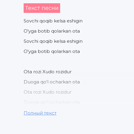
Текст песни
Sovchi qoqib kelsa eshigin
O'yga botib qolarkan ota
Sovchi qoqib kelsa eshigin
O'yga botib qolarkan ota
Ota rozi Xudo rozidur
Duoga qo'l ocharkan ota
Ota rozi Xudo rozidur
Duoga qo'l ocharkan ota
Полный текст
Siz otaning bag'rin tosh demang
Ko'zlaridan chiqma yosh dmang