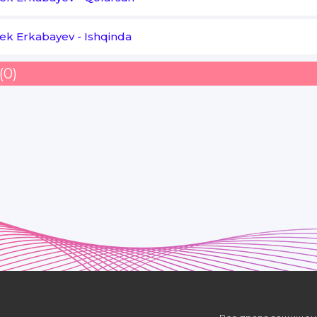
bek Erkabayev
-
Ishqinda
(0)