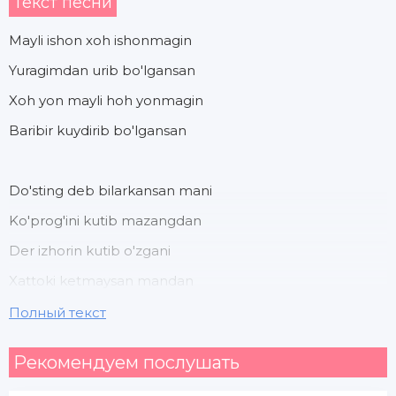
Текст песни
Mayli ishon xoh ishonmagin
Yuragimdan urib bo'lgansan
Xoh yon mayli hoh yonmagin
Baribir kuydirib bo'lgansan
Do'sting deb bilarkansan mani
Ko'prog'ini kutib mazangdan
Der izhorin kutib o'zgani
Xattoki ketmaysan mandan
Полный текст
Ezasan san ezasan mani
Рекомендуем послушать
Faqat do'sting deya bilasan