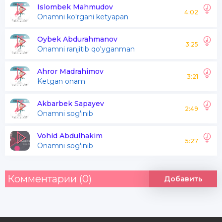
Ox mening jannatim onama
Islombek Mahmudov
4:02
Onamni ko'rgani ketyapan
Qiyin bo'ldi sizsiz yashamoq
Oybek Abdurahmanov
3:25
Onamni ranjitib qo'yganman
Qadami hikmatim onama
Yo'qotgan davlatim onama
Ahror Madrahimov
3:21
Ketgan onam
Ox mening jannatim onama
Qiyin bo'ldi sizsiz yashamoq
Akbarbek Sapayev
2:49
Onamni sog'inib
Vohid Abdulhakim
Onam o'rnin bosolmas hech kim
5:27
Onamni sog'inib
Sog'inaman o'rtanaman jim
Hayron bo'lib qaraydi o'g'lim
Комментарии (0)
Добавить
Onamni sog'inib yig'lasam