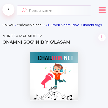
Чаккон
»
Узбекские песни
» Nurbek Mahmudov - Onamni sog'inib yig'lasam
NURBEK MAHMUDOV
!
ONAMNI SOG'INIB YIG'LASAM