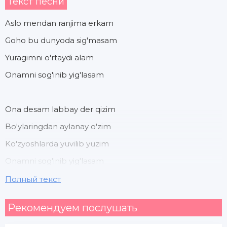
Текст песни
Aslo mendan ranjima erkam
Goho bu dunyoda sig'masam
Yuragimni o'rtaydi alam
Onamni sog'inib yig'lasam
Ona desam labbay der qizim
Bo'ylaringdan aylanay o'zim
Ko'zyoshlarda yuvilib yuzim
Onamni sog'inib yig'lasam
Полный текст
Qadami hikmatim onama
Рекомендуем послушать
Yo'qotgan davlatim onama