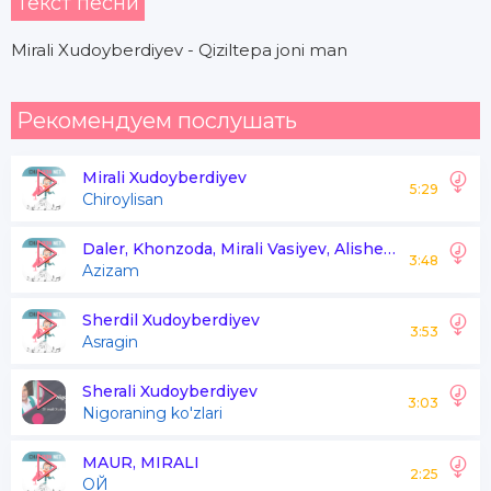
Текст песни
Mirali Xudoyberdiyev - Qiziltepa joni man
Рекомендуем послушать
Mirali Xudoyberdiyev
5:29
Chiroylisan
Daler, Khonzoda, Mirali Vasiyev, Alisher Aliyev
3:48
Azizam
Sherdil Xudoyberdiyev
3:53
Asragin
Sherali Xudoyberdiyev
3:03
Nigoraning ko'zlari
MAUR, MIRALI
2:25
ОЙ