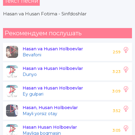
Текст песни
Hasan va Husan Fotima - Sinfdoshlar
Рекомендуем послушать
Hasan va Husan Holboevlar
2:59
Bevafoni
Hasan va Husan Holboevlar
3:23
Dunyo
Hasan va Husan Holboevlar
3:09
Ey gulpari
Hasan, Husan Holboevlar
3:52
Mayli yorsiz otay
Hasan Husan Holboevlar
3:05
Mayliga boqmasin