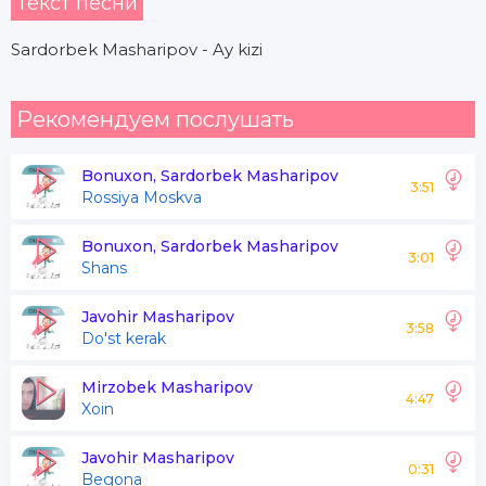
Текст песни
Sardorbek Masharipov - Ay kizi
Рекомендуем послушать
Bonuxon, Sardorbek Masharipov
3:51
Rossiya Moskva
Bonuxon, Sardorbek Masharipov
3:01
Shans
Javohir Masharipov
3:58
Do'st kerak
Mirzobek Masharipov
4:47
Xoin
Javohir Masharipov
0:31
Begona