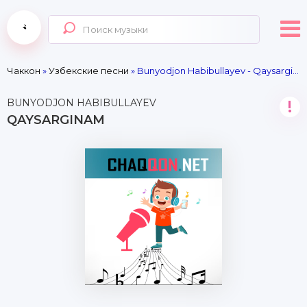
Чаккон
»
Узбекские песни
» Bunyodjon Habibullayev - Qaysarginam
BUNYODJON HABIBULLAYEV
!
QAYSARGINAM