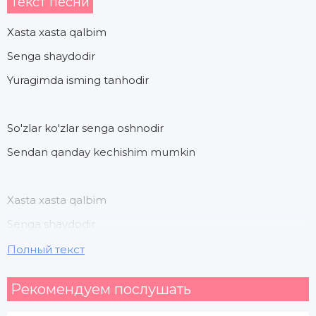
Текст песни
Xasta xasta qalbim
Senga shaydodir
Yuragimda isming tanhodir
So'zlar ko'zlar senga oshnodir
Sendan qanday kechishim mumkin
Xasta xasta qalbim
Senga shaydodir
Yuragimda isming tanhodir
Полный текст
Рекомендуем послушать
So'zlar ko'zlar senga oshnodir