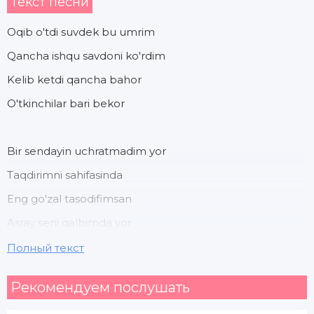
Текст песни
Oqib o'tdi suvdek bu umrim
Qancha ishqu savdoni ko'rdim
Kelib ketdi qancha bahor
O'tkinchilar bari bekor
Bir sendayin uchratmadim yor
Taqdirimni sahifasinda
Eng go'zal tasodifimsan
Asray seni qalbimda yor
Полный текст
Ko'nglinga yetmasin ozor
Рекомендуем послушать
Sevgim mani takror va takror