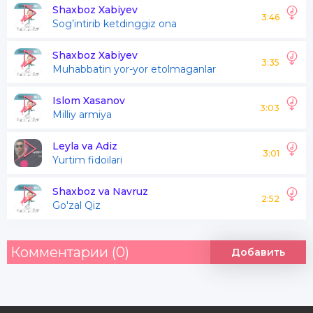
Jon bilan or bilan
Shaxboz Xabiyev
3:46
Sog’intirib ketdinggiz ona
Qasamyod etib
Shaxboz Xabiyev
3:35
Muhabbatin yor-yor etolmaganlar
Biz faqat Vatan deb
Keldik dunyoga
Islom Xasanov
3:03
Milliy armiya
Jon bilan or bilan
Qasamyod etib
Leyla va Adiz
3:01
Yurtim fidoilari
Shaxboz va Navruz
Milliy gvardiyam
2:52
Go'zal Qiz
O'q o'tmas qalqon
Milliy gvardiyam
Комментарии (0)
Добавить
Tinchlikka posbon
Biz uchun bu shirin