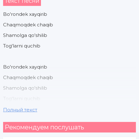
Текст песни
Bo'rondek xayqirib
Chaqmoqdek chaqib
Shamolga qo'shilib
Tog'larni quchib
Bo'rondek xayqirib
Chaqmoqdek chaqib
Shamolga qo'shilib
Tog'larni quchib
Полный текст
Biz faqat Vatan deb
Рекомендуем послушать
Keldik dunyoga