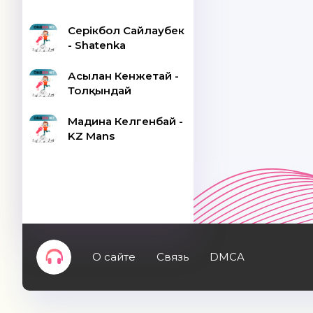
Серікбол Сайлаубек
- Shatenka
Асылан Кенжетай -
Толқындай
Мадина Келгенбай -
KZ Mans
О сайте
Связь
DMCA