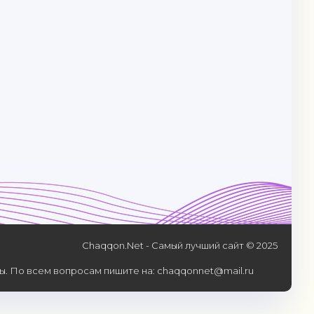
Chaqqon.Net - Самый лучший сайт © 2025
. По всем вопросам пишите на: chaqqonnet@mail.ru