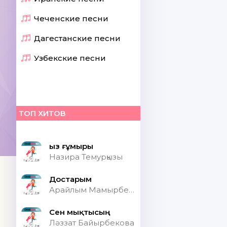
Чеченские песни
Дагестанские песни
Узбекские песни
ТОП ХИТОВ
Қыз ғұмыры
Назира Темурқызы
Достарым
Арайлым Мамырбекқызы
Сен мықтысың
Ләззат Байырбекова