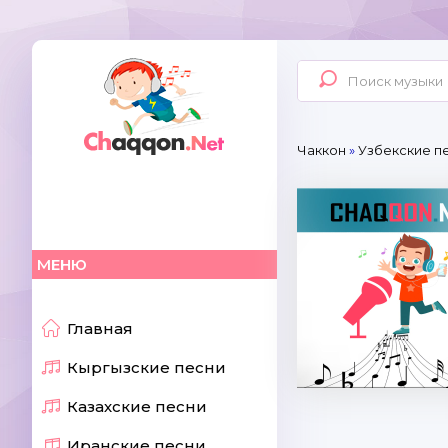
Чаккон
»
Узбекские п
МЕНЮ
Главная
Кыргызские песни
Казахские песни
Иранские песни