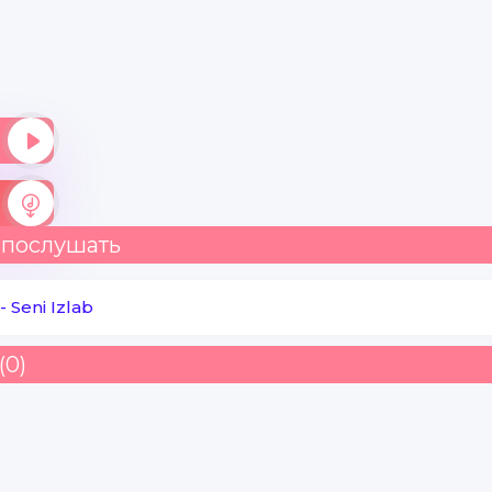
Netay sevgi shu bo'lsa
Sevmayman hech yor - yor
Sevar edi deb o'ylama aldanib
Sevsa agar yig'lmasding yolvorib
Yoshlaringni yuraklari og'rimas
 послушать
Shunday inson sevamdimi jon berib
-
Seni Izlab
Yor ketdiyu yor - yor
(0)
Ko'zda yoshin zor - zor
Netay sevgi shu bo'lsa
Sevmayman hech yor - yor