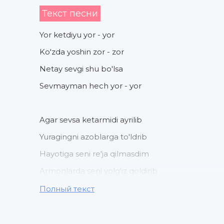
Текст песни
Yor ketdiyu yor - yor
Ko'zda yoshin zor - zor
Netay sevgi shu bo'lsa
Sevmayman hech yor - yor
Agar sevsa ketarmidi ayrilib
Yuragingni azoblarga to'ldrib
Hayotiga seni re'ja qilmasdim
Armonlarda seni yolg'iz qoldirib
Полный текст
Yor ketdiyu yor - yor
Ko'zda yoshin zor - zor