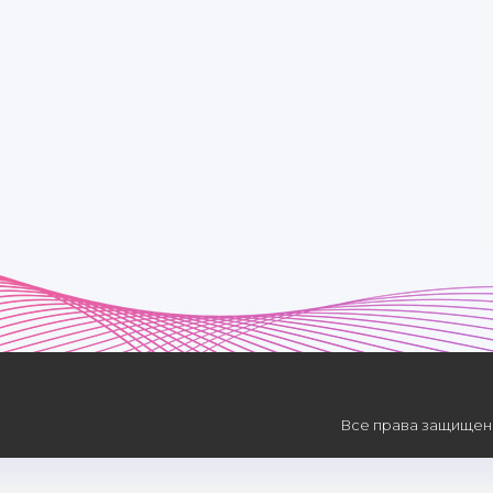
Yor ketdiyu yor - yor
Ko'zda yoshin zor - zor
Netay sevgi shu bo'lsa
Sevmayman hech yor - yor
Все права защищены