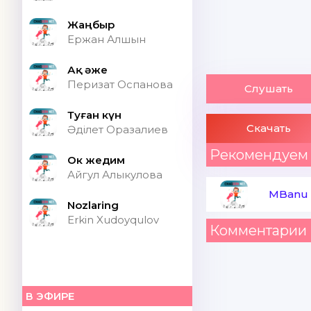
Жаңбыр
Ержан Алшын
Ақ әже
Перизат Оспанова
Слушать
Туған күн
Скачать
Әділет Оразалиев
Рекомендуем
Ок жедим
Айгул Алыкулова
MBanu
Nozlaring
Erkin Xudoyqulov
Комментарии 
В ЭФИРЕ