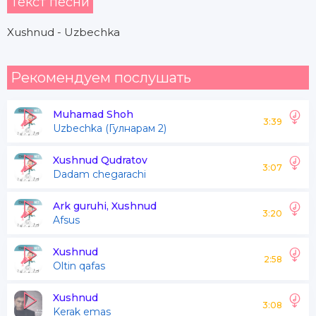
Текст песни
Xushnud - Uzbechka
Рекомендуем послушать
Muhamad Shoh
3:39
Uzbechka (Гулнарам 2)
Xushnud Qudratov
3:07
Dadam chegarachi
Ark guruhi, Xushnud
3:20
Afsus
Xushnud
2:58
Oltin qafas
Xushnud
3:08
Kerak emas