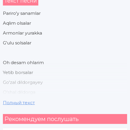
Текст песни
Pariro'y sanamlar
Aqlim olsalar
Armonlar yurakka
G'ulu solsalar
Oh desam ohlarim
Yetib borsalar
Go'zal dildorgayey
O'shal dildorga
Полный текст
Ishqing osmonida
Рекомендуем послушать
Quzg'unlar uchsa