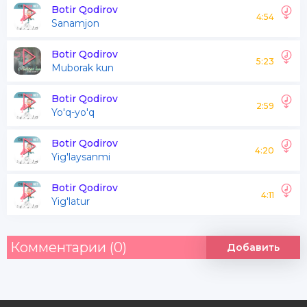
Ismingni bahorlar
Botir Qodirov
4:54
Sanamjon
Guldan so'rasa
Botir Qodirov
5:23
Muborak kun
Men emas sevgimni
Hayollar quchsa
Botir Qodirov
2:59
Yo'q-yo'q
Bu jonim halakda
Jonim halakda
Botir Qodirov
4:20
Yig'laysanmi
Botir Qodirov
Buzulib biz qilgan
4:11
Yig'latur
Ahdu paymonlar
Ko'nglimdan suv ichib
Комментарии (0)
Добавить
O'sdi hijronlar
Meni olib ketdi