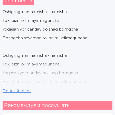
Текст песни
Oshig'ingman hamisha - hamisha
Toki bizni o'lim ayirmaguncha
Yoqasan yor qanday bo'snag borngcha
Boringcha sevaman to jonim uzilmaguncha
Oshig'ingman hamisha - hamisha
Toki bizni o'lim ayirmaguncha
Yoqasan yor qanday bo'snag borngcha
Boringcha sevaman to jonim uzilmaguncha
Полный текст
Hajringda yongan o'zim
Рекомендуем послушать
Sevaman yor chin so'zim