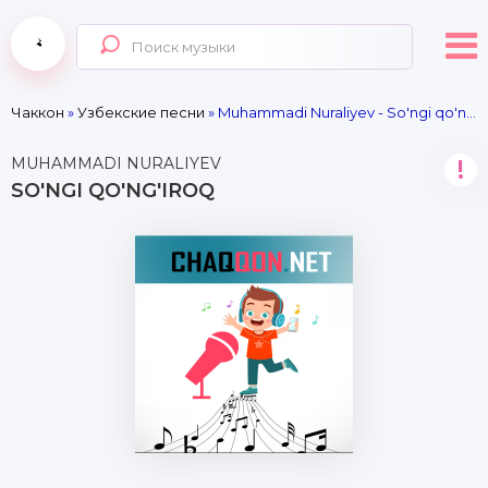
Чаккон
»
Узбекские песни
» Muhammadi Nuraliyev - So'ngi qo'ng'iroq
MUHAMMADI NURALIYEV
!
SO'NGI QO'NG'IROQ