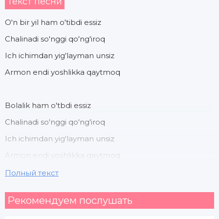
Текст песни
O'n bir yil ham o'tibdi essiz
Chalinadi so'nggi qo'ng'iroq
Ich ichimdan yig'layman unsiz
Armon endi yoshlikka qaytmoq
Bolalik ham o'tbdi essiz
Chalinadi so'nggi qo'ng'iroq
Ich ichimdan yig'layman unsiz
Armon endi yoshlikka qaytmoq
Полный текст
Eslaysanmu san ham sinfdosh
Рекомендуем послушать
Birga yurgan o'shal chog'larni