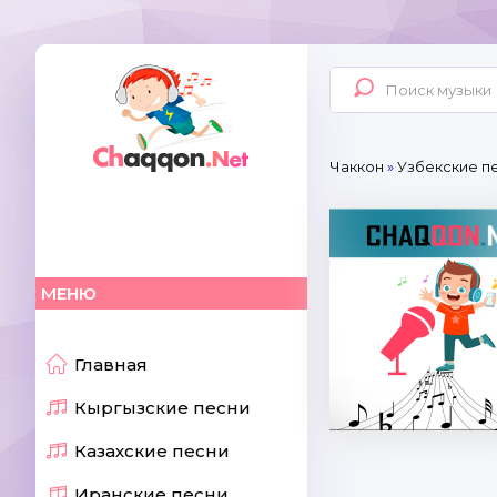
Чаккон
»
Узбекские п
МЕНЮ
Главная
Кыргызские песни
Казахские песни
Иранские песни