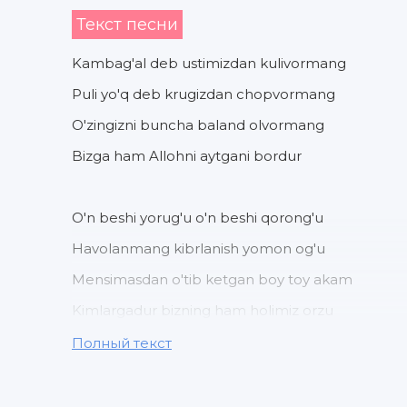
Текст песни
Kambag'al deb ustimizdan kulivormang
Puli yo'q deb krugizdan chopvormang
O'zingizni buncha baland olvormang
Bizga ham Allohni aytgani bordur
O'n beshi yorug'u o'n beshi qorong'u
Havolanmang kibrlanish yomon og'u
Mensimasdan o'tib ketgan boy toy akam
Kimlargadur bizning ham holimiz orzu
Полный текст
Alloh o'zi halolidan ayirmasin
Bandasining anotini qayirmasin