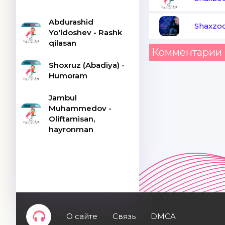
Abdurashid
Shaxzod
Yo'ldoshev - Rashk
qilasan
Комментарии 
Shoxruz (Abadiya) -
Humoram
Jambul
Muhammedov -
Oliftamisan,
hayronman
О сайте
Связь
DMCA