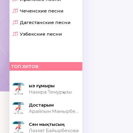
Чеченские песни
Дагестанские песни
Узбекские песни
ТОП ХИТОВ
Қыз ғұмыры
Назира Темурқызы
Достарым
Арайлым Мамырбекқызы
Сен мықтысың
Ләззат Байырбекова