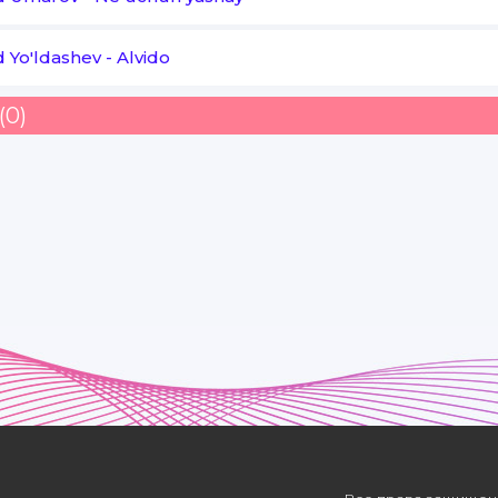
 Yo'ldashev
-
Alvido
(0)