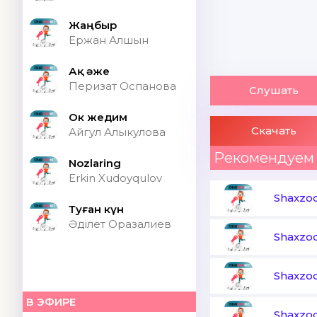
Жаңбыр
Ержан Алшын
Ақ әже
Перизат Оспанова
Слушать
Ок жедим
Скачать
Айгул Алыкулова
Рекомендуем
Nozlaring
Erkin Xudoyqulov
Shaxzo
Туған күн
Әділет Оразалиев
Shaxzo
Shaxzo
В ЭФИРЕ
Shaxzo