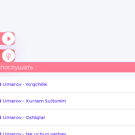
Alloh o'zi halolidan ayirmasin
Bandasining anotini qayirmasin
O'gainlar mol talashar savob emas
Ko'p qiziqmang mol dunyodan ustun emas
Shuni o'ylab yuragimni tilar tikan
 послушать
Aytingchi mol dunyoni kim olib ketgan
d Umarov
-
Yoʻqchilik
d Umarov
-
Xurram Sultonim
d Umarov
-
Oshiqlar
d Umarov
-
Ne uchun yashay