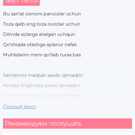
Текст песни
Bu san'at osmoni parvozlar uchun
Toza qalb eng toza ovozlar uchun
Dilmda sizlarga atalgan uchqun
Qo'shiqda otashga aylanur nafas
Muhlislarim meni qo'llab tursa bas
San'atimni maqtab savdo qilmadim
Kimdur tinglmasa parvo qilmadim
San'atimni maqtab savdo qilmadim
Kimdur tinglmasa parvo qilmadim
Полный текст
Рекомендуем послушать
Kimgadur yaxshiman kimga bilmadim