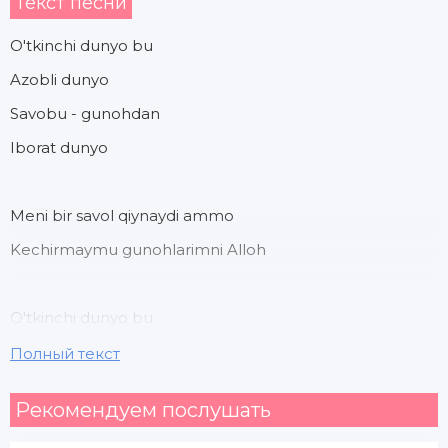
Текст песни
O'tkinchi dunyo bu
Azobli dunyo
Savobu - gunohdan
Iborat dunyo
Meni bir savol qiynaydi ammo
Kechirmaymu gunohlarimni Alloh
O'tkinchi dunyo bu
Azobli dunyo
Полный текст
Savobu - gunohdan
Рекомендуем послушать
Iborat dunyo