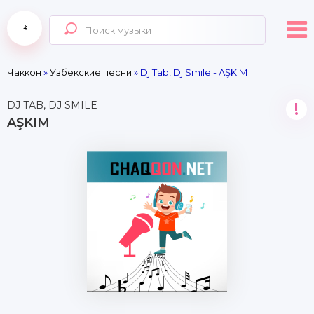
Чаккон
»
Узбекские песни
» Dj Tab, Dj Smile - AŞKIM
DJ TAB, DJ SMILE
!
AŞKIM