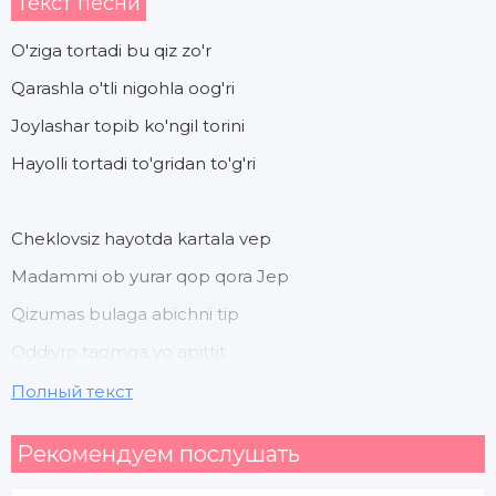
Текст песни
O'ziga tortadi bu qiz zo'r
Qarashla o'tli nigohla oog'ri
Joylashar topib ko'ngil torini
Hayolli tortadi to'gridan to'g'ri
Cheklovsiz hayotda kartala vep
Madammi ob yurar qop qora Jep
Qizumas bulaga abichni tip
Oddiyro taomga yo apittit
Полный текст
O'tadi yoshligim san bilan shetta
Рекомендуем послушать
Bermisan davrani barcha qiz shetta