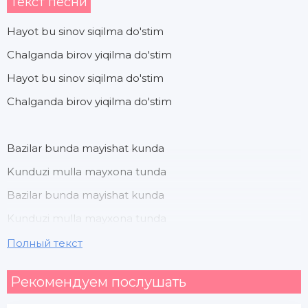
Текст песни
Hayot bu sinov siqilma do'stim
Chalganda birov yiqilma do'stim
Hayot bu sinov siqilma do'stim
Chalganda birov yiqilma do'stim
Bazilar bunda mayishat kunda
Kunduzi mulla mayxona tunda
Bazilar bunda mayishat kunda
Kunduzi mulla mayxona tunda
Полный текст
Hayot bu sinov siqilma do'stim
Рекомендуем послушать
Chalganda birov yiqilma do'stim