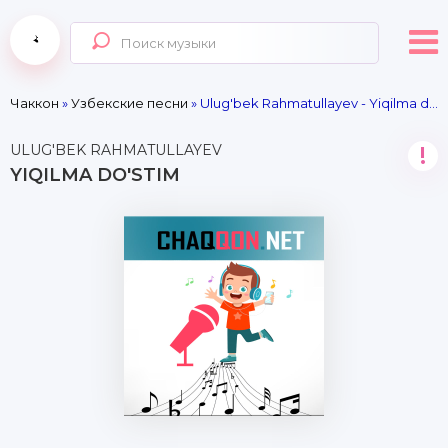
Чаккон
»
Узбекские песни
» Ulug'bek Rahmatullayev - Yiqilma do'stim
ULUG'BEK RAHMATULLAYEV
!
YIQILMA DO'STIM