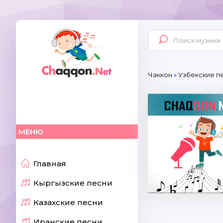
Чаккон
»
Узбекские п
МЕНЮ
Главная
Кыргызские песни
Казахские песни
Иранские песни