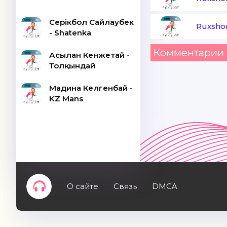
Серікбол Сайлаубек
Ruxsho
- Shatenka
Комментарии 
Асылан Кенжетай -
Толқындай
Мадина Келгенбай -
KZ Mans
О сайте
Связь
DMCA