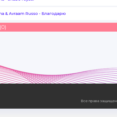
na & Avraam Russo
-
Благодарю
(0)
Все права защищены