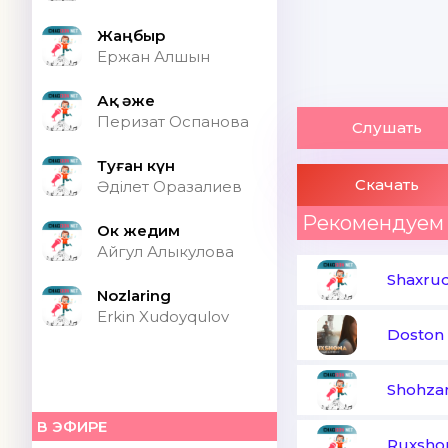
Жаңбыр
Ержан Алшын
Ақ әже
Перизат Оспанова
Слушать
Туған күн
Скачать
Әділет Оразалиев
Рекомендуем
Ок жедим
Айгул Алыкулова
Shaxrud
Nozlaring
Erkin Xudoyqulov
Doston
Shohz
В ЭФИРЕ
Ruxsho