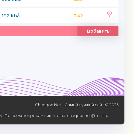
192 kb/s
3:42
Добавить
Chaqqon.Net - Самый лучший сайт © 2025
. По всем вопросам пишите на: chaqqonnet@mail.ru