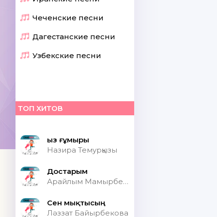
Чеченские песни
Дагестанские песни
Узбекские песни
ТОП ХИТОВ
Қыз ғұмыры
Назира Темурқызы
Достарым
Арайлым Мамырбекқызы
Сен мықтысың
Ләззат Байырбекова