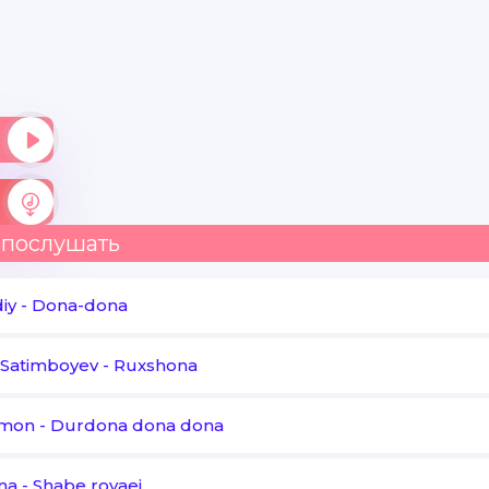
 послушать
iy
-
Dona-dona
 Satimboyev
-
Ruxshona
amon
-
Durdona dona dona
na
-
Shabe royaei