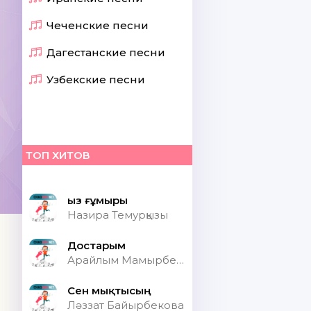
Чеченские песни
Дагестанские песни
Узбекские песни
ТОП ХИТОВ
Қыз ғұмыры
Назира Темурқызы
Достарым
Арайлым Мамырбекқызы
Сен мықтысың
Ләззат Байырбекова