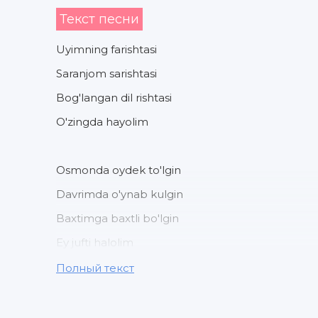
Текст песни
Uyimning farishtasi
Saranjom sarishtasi
Bog'langan dil rishtasi
O'zingda hayolim
Osmonda oydek to'lgin
Davrimda o'ynab kulgin
Baxtimga baxtli bo'lgin
Ey jufti halolim
Полный текст
Bugun biz kutgan kecha
Havas qilganlargacha