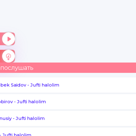
Sevgimiz o'sha - o'sha
Topmasin zavolin
Baxtlimisan men bilan
Men baxtliman sen bilan
Ko'raylik birgalikda
 послушать
Farzandlar kamolin
bek Saidov
-
Jufti halolim
Bag;rimga gulday kelding
birov
-
Jufti halolim
Ko'zlarga nurday kelding
To'ldirib uyim baxtga
nusiy
-
Jufti halolim
O'g'il qizlar keltirding
-
Jufti halolim