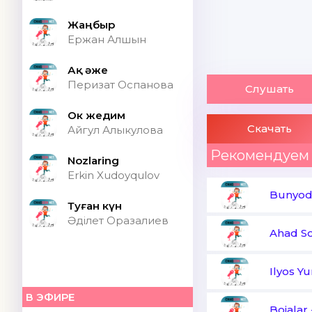
Жаңбыр
Ержан Алшын
Ақ әже
Перизат Оспанова
Слушать
Ок жедим
Скачать
Айгул Алыкулова
Рекомендуем
Nozlaring
Erkin Xudoyqulov
Bunyod
Туған күн
Әділет Оразалиев
Ahad So
Ilyos Yu
В ЭФИРЕ
Bojalar