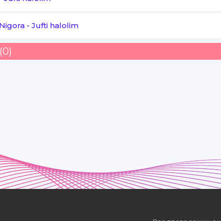
Ne dovonlardan o'tdik
Nigora
-
Jufti halolim
Ko'rsatib mehr kuchin
Senga aytay azizam
(0)
Rahmat hammasi uchun
Uyimning farishtasi
Saranjom sarishtasi
Bog'langan dil rishtasi
O'zingda hayolim
Osmonda oydek to'lgin
Davrimda o'ynab kulgin
Baxtimga baxtli bo'lgin