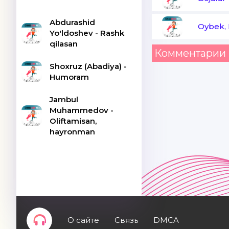
Abdurashid
Oybek, 
Yo'ldoshev - Rashk
qilasan
Комментарии 
Shoxruz (Abadiya) -
Humoram
Jambul
Muhammedov -
Oliftamisan,
hayronman
О сайте
Связь
DMCA