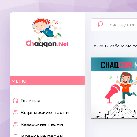
Чаккон
»
Узбекские п
МЕНЮ
Главная
Кыргызские песни
Казахские песни
Иранские песни