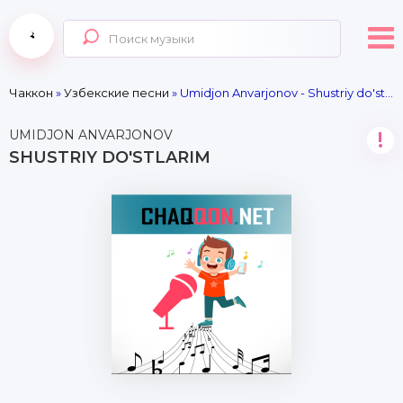
Чаккон
»
Узбекские песни
» Umidjon Anvarjonov - Shustriy do'stlarim
UMIDJON ANVARJONOV
!
SHUSTRIY DO'STLARIM