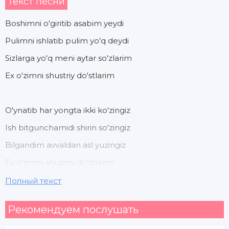
Текст песни
Boshimni o'giritib asabim yeydi
Pulimni ishlatib pulim yo'q deydi
Sizlarga yo'q meni aytar so'zlarim
Ex o'zimni shustriy do'stlarim
O'ynatib har yongta ikki ko'zingiz
Ish bitgunchamidi shirin so'zingiz
Bilgandim avvaldan asl yuzingiz
Ex o'zimni shustriy do'stlarim
Полный текст
Do'stlarim do'stlarim
Рекомендуем послушать
Ex o'zimni shustriy do'stlarim