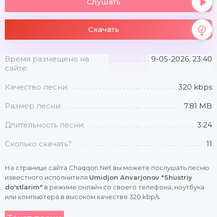
Слушать
Скачать
Время размещено на
9-05-2026, 23:40
сайте:
Качество песни:
320 kbps
Размер песни:
7.81 MB
Длительность песни:
3:24
Сколько скачать?
11
На странице сайта Chaqqon.Net вы можете послушать песню
известного исполнителя
Umidjon Anvarjonov "Shustriy
do'stlarim"
в режиме онлайн со своего телефона, ноутбука
или компьютера в высоком качестве 320 kbp/s.