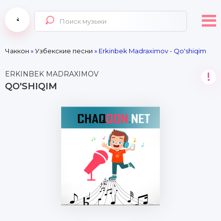
Чаккон
»
Узбекские песни
» Erkinbek Madraximov - Qo'shiqim
ERKINBEK MADRAXIMOV
!
QO'SHIQIM