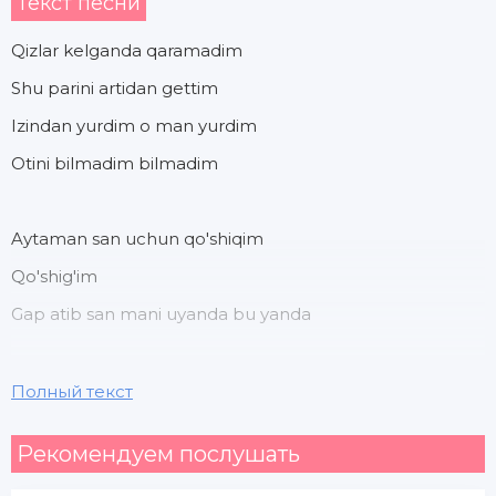
Текст песни
Qizlar kelganda qaramadim
Shu parini artidan gettim
Izindan yurdim o man yurdim
Otini bilmadim bilmadim
Aytaman san uchun qo'shiqim
Qo'shig'im
Gap atib san mani uyanda bu yanda
Aytaman san uchun qo'shiqim
Полный текст
Qo'shig'im
Рекомендуем послушать
Gap atib san mani uyanda bu yanda