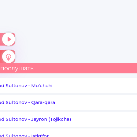
Ak kabutardan ko'nib bashim ustina
Galib mani yakimli hidima to'ysana
San taman esgan shamal bo'lin
Go'zal hayal bo'lin shirin visal bo'lin man
 послушать
od Sultonov
-
Mo'chchi
od Sultonov
-
Qara-qara
od Sultonov
-
Jayron (Tojikcha)
od Sultonov
-
Istig'for