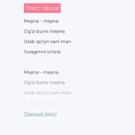
Текст песни
Mejina - mejina
Og'zi burni mejina
Izlab qo'yin sani man
Yuragimni ichina
Mejina - mejina
Og'zi burni mejina
Izlab qo'yin sani man
Yuragimni ichina
Полный текст
Yo'q menglamasman o'zimni sana
Axir san quyashsan mani qo'y sana