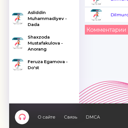
Asliddin
Dilmur
Muhammadiyev -
Dada
Комментарии 
Shaxzoda
Mustafakulova -
Anorang
Feruza Egamova -
Do'st
О сайте
Связь
DMCA