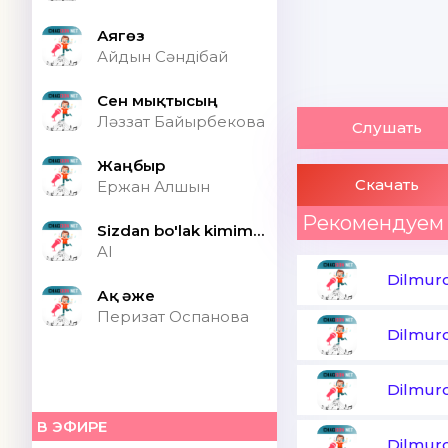
Аягөз
Айдын Сәндібай
Сен мықтысың
Ләззат Байырбекова
Слушать
Жаңбыр
Скачать
Ержан Алшын
Рекомендуем
Sizdan bo'lak kimim bor ONA (Speed up)
AI
Dilmur
Ақ әже
Перизат Оспанова
Dilmur
Dilmur
В ЭФИРЕ
Dilmur