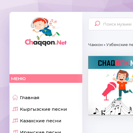
Чаккон
»
Узбекские п
МЕНЮ
Главная
Кыргызские песни
Казахские песни
Иранские песни