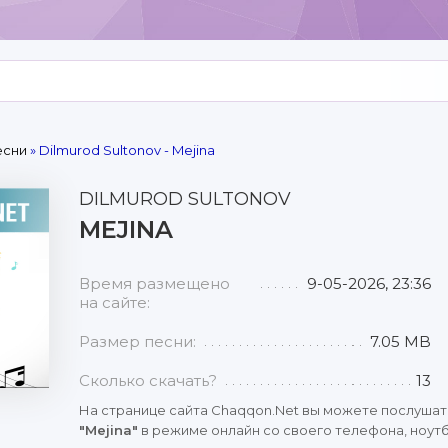
есни
» Dilmurod Sultonov - Mejina
DILMUROD SULTONOV
MEJINA
Время размещено
9-05-2026, 23:36
на сайте:
Размер песни:
7.05 MB
Сколько скачать?
13
На странице сайта Chaqqon.Net вы можете послушат
"Mejina"
в режиме онлайн со своего телефона, ноутб