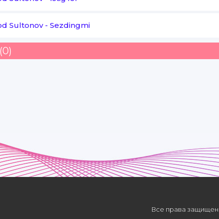
od Sultonov
-
Sezdingmi
(0)
Все права защищены