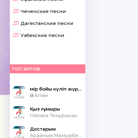
Чеченские песни
Дагестанские песни
Узбекские песни
ТОП ХИТОВ
Өмір бойы күліп жүрсек шіркін ай
Ән АІтам
Қыз ғұмыры
Назира Темурқызы
Достарым
Арайлым Мамырбекқызы