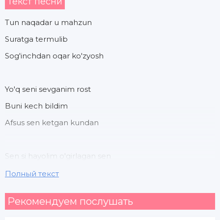
Текст песни
Tun naqadar u mahzun
Suratga termulib
Sog'inchdan oqar ko'zyosh
Yo'q seni sevganim rost
Buni kech bildim
Afsus sen ketgan kundan
Sen si hayolim o'girlagan sen
Sen yana sen tunu kun hayolimda sen
Полный текст
Рекомендуем послушать
Har kun yangi orzular