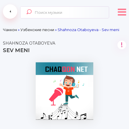
Чаккон
»
Узбекские песни
» Shahnoza Otaboyeva - Sev meni
SHAHNOZA OTABOYEVA
!
SEV MENI