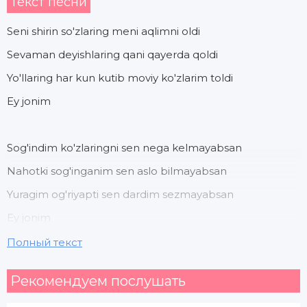
Текст песни
Seni shirin so'zlaring meni aqlimni oldi
Sevaman deyishlaring qani qayerda qoldi
Yo'llaring har kun kutib moviy ko'zlarim toldi
Ey jonim
Sog'indim ko'zlaringni sen nega kelmayabsan
Nahotki sog'inganim sen aslo bilmayabsan
Yuragim og'riyapti sen dardim sezmayabsan
Ey jonim
Полный текст
Sev mani sev sev joningdan
Рекомендуем послушать
Ketgazma yoningdan