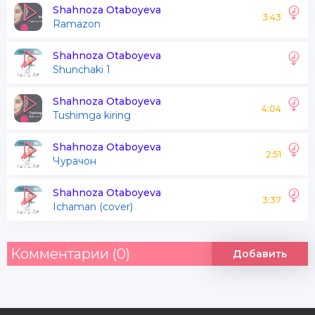
Ey jonim
Shahnoza Otaboyeva
3:43
Ramazon
Men seni tanho yoringman
Shahnoza Otaboyeva
Shunchaki 1
Ham yo'g'u boringman
Ey jonim
Shahnoza Otaboyeva
4:04
Tushimga kiring
Sev mani sev sev joningdan
Shahnoza Otaboyeva
2:51
Чурачон
Ketgazma yoningdan
Shahnoza Otaboyeva
Ey jonim
3:37
Ichaman (cover)
Men seni tanho yoringman
Комментарии (0)
Добавить
Ham yo'g'u boringman
Ey jonim