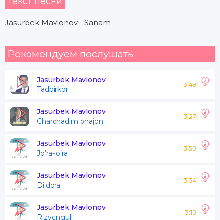
Текст песни
Jasurbek Mavlonov - Sanam
Рекомендуем послушать
Jasurbek Mavlonov
3:48
Tadbirkor
Jasurbek Mavlonov
3:27
Charchadim onajon
Jasurbek Mavlonov
3:50
Jo’ra-jo’ra
Jasurbek Mavlonov
3:34
Dildora
Jasurbek Mavlonov
3:10
Rizvongul