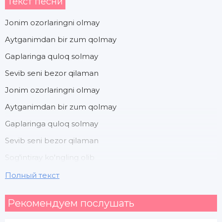
Текст песни
Jonim ozorlaringni olmay
Aytganimdan bir zum qolmay
Gaplaringa quloq solmay
Sevib seni bezor qilaman
Jonim ozorlaringni olmay
Aytganimdan bir zum qolmay
Gaplaringa quloq solmay
Sevib seni bezor qilaman
Sog'intiray ko'ngling olib
Termulaman ko'zim tolib
Полный текст
Bir umrga sodiq qolib
Рекомендуем послушать
Sevib seni bezor qilaman