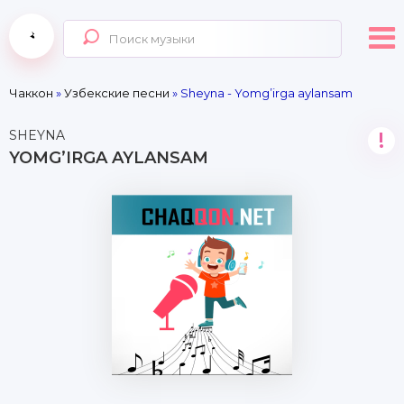
Чаккон
»
Узбекские песни
» Sheyna - Yomg’irga aylansam
SHEYNA
!
YOMG’IRGA AYLANSAM