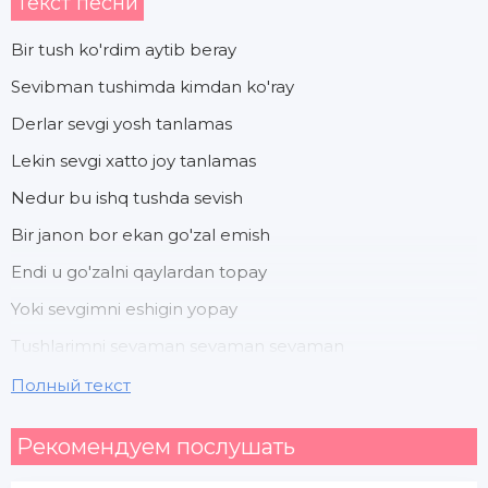
Текст песни
Bir tush ko'rdim aytib beray
Sevibman tushimda kimdan ko'ray
Derlar sevgi yosh tanlamas
Lekin sevgi xatto joy tanlamas
Nedur bu ishq tushda sevish
Bir janon bor ekan go'zal emish
Endi u go'zalni qaylardan topay
Yoki sevgimni eshigin yopay
Tushlarimni sevaman sevaman sevaman
Chunki uni tushlarimda ko;raman ko'raman
Полный текст
Yodimda qoldi uning yuzlari yuzlari
Рекомендуем послушать
Yana ko'ray deb hayol suraman