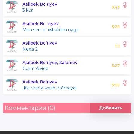
Tushlarimni sevaman sevaman sevaman
Asilbek Bo'riyev
3:43
3 kun
Chunki uni tushlarimda ko;raman ko'raman
Yodimda qoldi uning yuzlari yuzlari
Asilbek Bo`riyev
3:28
Men seni o`xshatdim oyga
Yana ko'ray deb hayol suraman
Asilbek Bo’riyev
1:11
Nexia 2
Asilbek Bo'riyev, Salomov
3:27
Gulim Alvido
Asilbek Bo'riyev
3:05
Ikki marta sevib bo'lmaydi
Комментарии (0)
Добавить