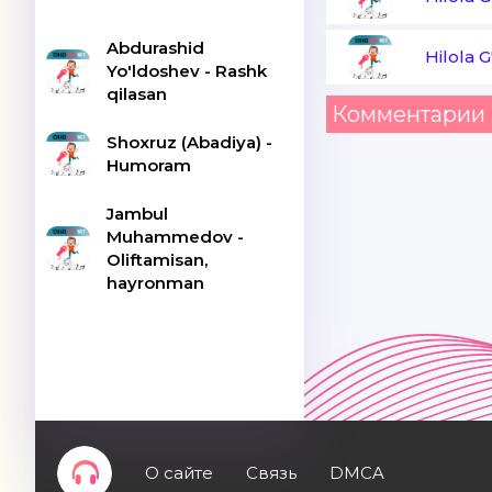
Abdurashid
Hilola G
Yo'ldoshev - Rashk
qilasan
Комментарии 
Shoxruz (Abadiya) -
Humoram
Jambul
Muhammedov -
Oliftamisan,
hayronman
О сайте
Связь
DMCA