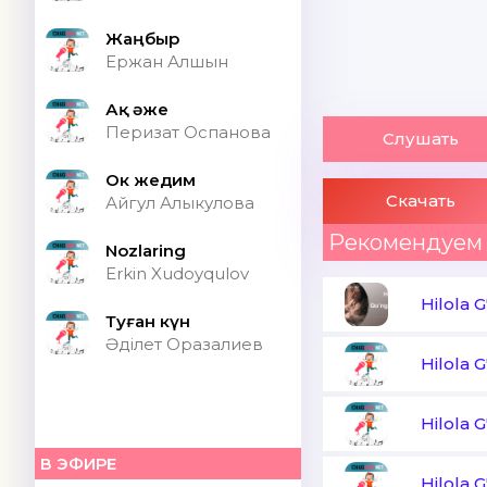
Жаңбыр
Ержан Алшын
Ақ әже
Перизат Оспанова
Слушать
Ок жедим
Скачать
Айгул Алыкулова
Рекомендуем
Nozlaring
Erkin Xudoyqulov
Hilola G
Туған күн
Әділет Оразалиев
Hilola G
Hilola G
В ЭФИРЕ
Hilola G