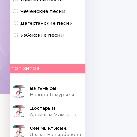
Чеченские песни
Дагестанские песни
Узбекские песни
ТОП ХИТОВ
Қыз ғұмыры
Назира Темурқызы
Достарым
Арайлым Мамырбекқызы
Сен мықтысың
Ләззат Байырбекова