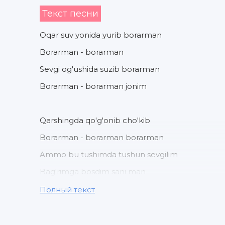
Текст песни
Oqar suv yonida yurib borarman
Borarman - borarman
Sevgi og'ushida suzib borarman
Borarman - borarman jonim
Qarshingda qo'g'onib cho'kib
Borarman - borarman borarman
Ammo bu tushimda tushun sevgilim
Bag'rimga bosdim sani man
Полный текст
Sog'inib so'zingni tingladim jonim
Ularga o'xshatdim o'zingni