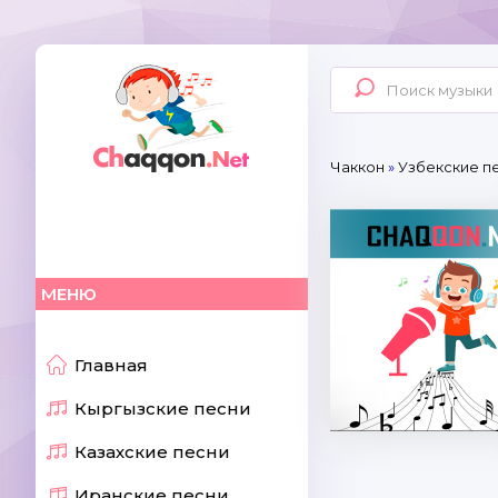
Чаккон
»
Узбекские п
МЕНЮ
Главная
Кыргызские песни
Казахские песни
Иранские песни