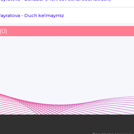
'ayratova
-
Duch kelmaymiz
(0)