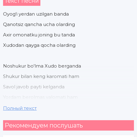
Текст песни
Oyog'i yerdan uzilgan banda
Qanotsiz qancha ucha olarding
Axir omonatku joning bu tanda
Xudodan qayga qocha olarding
Noshukur bo'lma Xudo berganda
Shukur bilan keng karomati ham
Savol javob payti kelganda
Yordam berolmas valomati ham
Полный текст
Savol javob payti kelganda
Рекомендуем послушать
Yordam berolmas valomati ham