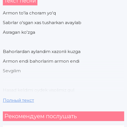
Текст песни
Armon to'la choram yo'q
Sabrlar o'sgan xas tusharkan avaylab
Asragan ko'zga
Bahorlardan aylandim xazonli kuzga
Armon endi bahorlarim armon endi
Sevgilim
Hasad keldimi oydek visolimiz gul
Ko'zlar tegdimi guldek yo sevgimizga
Полный текст
Bizlar xush kelmadikmiu yo Tangrimizga
Рекомендуем послушать