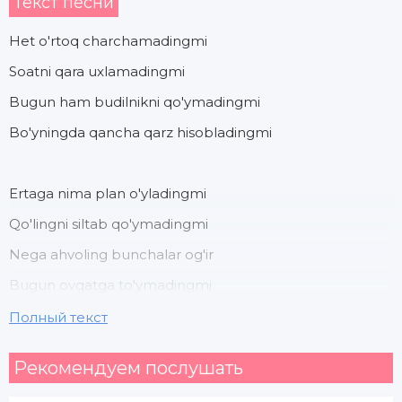
Текст песни
Het o'rtoq charchamadingmi
Soatni qara uxlamadingmi
Bugun ham budilnikni qo'ymadingmi
Bo'yningda qancha qarz hisobladingmi
Ertaga nima plan o'yladingmi
Qo'lingni siltab qo'ymadingmi
Nega ahvoling bunchalar og'ir
Bugun ovqatga to'ymadingmi
Полный текст
Bilaman har kuni g'azabing qaynar
Рекомендуем послушать
Uch oyda bir tishlaring go'sht chaynar