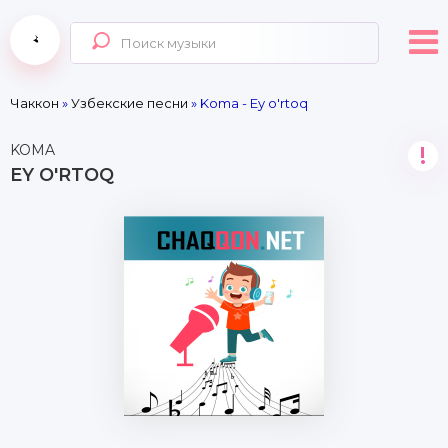
Чаккон
»
Узбекские песни
» Koma - Ey o'rtoq
KOMA
!
EY O'RTOQ