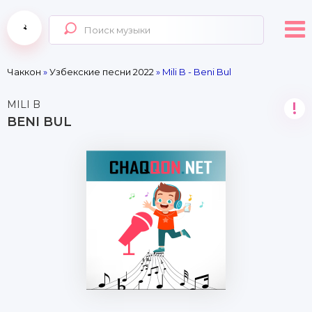
Чаккон
»
Узбекские песни 2022
» Mili B - Beni Bul
MILI B
!
BENI BUL