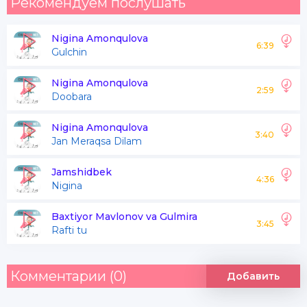
Рекомендуем послушать
Nigina Amonqulova
6:39
Gulchin
Nigina Amonqulova
2:59
Doobara
Nigina Amonqulova
3:40
Jan Meraqsa Dilam
Jamshidbek
4:36
Nigina
Baxtiyor Mavlonov va Gulmira
3:45
Rafti tu
Комментарии (0)
Добавить